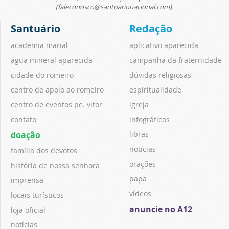
(faleconosco@santuarionacional.com).
Santuário
Redação
academia marial
aplicativo aparecida
água mineral aparecida
campanha da fraternidade
cidade do romeiro
dúvidas religiosas
centro de apoio ao romeiro
espiritualidade
centro de eventos pe. vitor
igreja
contato
infográficos
doação
libras
notícias
família dos devotos
orações
história de nossa senhora
papa
imprensa
vídeos
locais turísticos
anuncie no A12
loja oficial
notícias