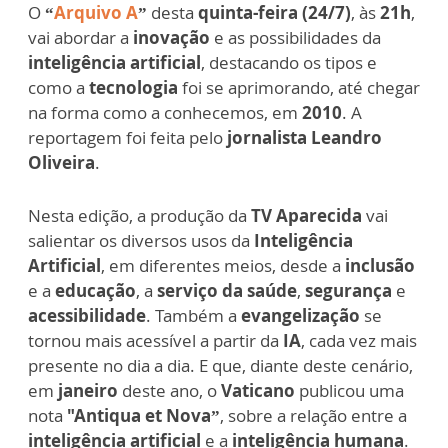
O
“
Arquivo A
”
desta
quinta-feira (24/7)
, às
21h
,
vai abordar a
inovação
e as possibilidades da
inteligência artificial
, destacando os tipos e
como a
tecnologia
foi se aprimorando, até chegar
na forma como a conhecemos, em
2010
. A
reportagem foi feita pelo
jornalista Leandro
Oliveira
.
Nesta edição, a produção da
TV Aparecida
vai
salientar os diversos usos da
Inteligência
Artificial
, em diferentes meios, desde a
inclusão
e a
educação
, a
serviço da saúde
,
segurança
e
acessibilidade
. Também a
evangelização
se
tornou mais acessível a partir da
IA
, cada vez mais
presente no dia a dia. E que, diante deste cenário,
em
janeiro
deste ano, o
Vaticano
publicou uma
nota
"Antiqua et Nova”
, sobre a relação entre a
inteligência artificial
e a
inteligência humana
.