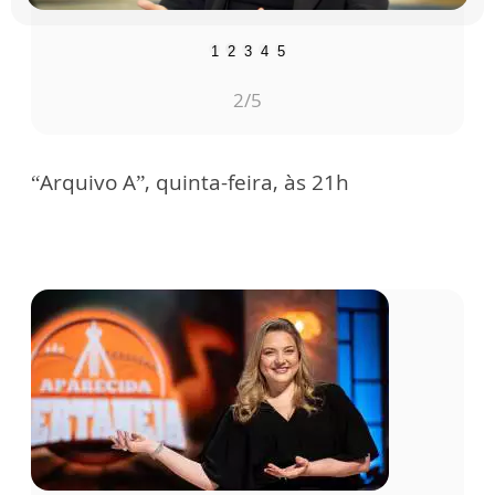
1
2
3
4
5
2
/5
“Arquivo A”, quinta-feira, às 21h