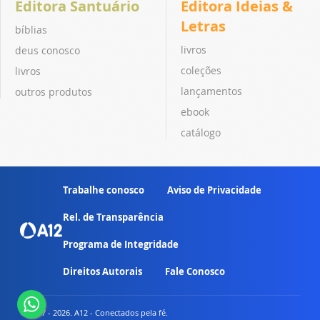
Editora Santuário
Editora Ideias &
Letras
bíblias
livros
deus conosco
coleções
livros
lançamentos
outros produtos
ebook
catálogo
Trabalhe conosco
Aviso de Privacidade
Rel. de Transparência
Programa de Integridade
Direitos Autorais
Fale Conosco
© 2007 - 2026. A12 - Conectados pela fé.