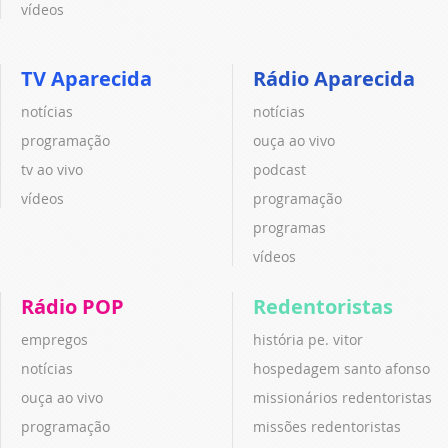
vídeos
TV Aparecida
Rádio Aparecida
notícias
notícias
programação
ouça ao vivo
tv ao vivo
podcast
vídeos
programação
programas
vídeos
Rádio POP
Redentoristas
empregos
história pe. vitor
notícias
hospedagem santo afonso
ouça ao vivo
missionários redentoristas
programação
missões redentoristas