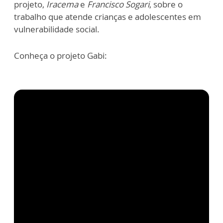
projeto,
Iracema
e
Francisco Sogari
, sobre o
trabalho que atende crianças e adolescentes em
vulnerabilidade social.
Conheça o projeto Gabi: