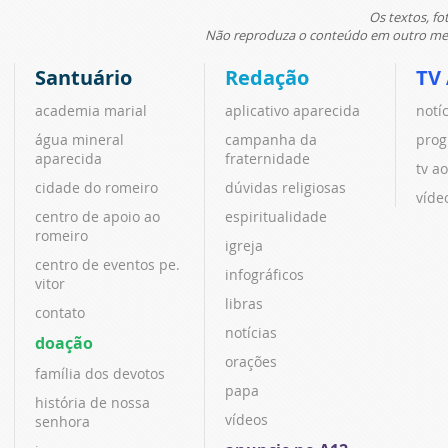
Os textos, fo
Não reproduza o conteúdo em outro meio
Santuário
Redação
TV
academia marial
aplicativo aparecida
notí
água mineral
campanha da
prog
aparecida
fraternidade
tv ao
cidade do romeiro
dúvidas religiosas
víde
centro de apoio ao
espiritualidade
romeiro
igreja
centro de eventos pe.
infográficos
vitor
libras
contato
notícias
doação
orações
família dos devotos
papa
história de nossa
vídeos
senhora