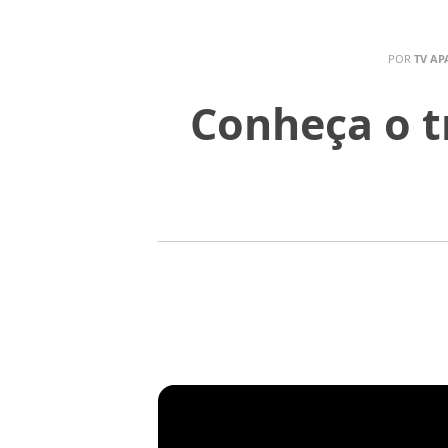
POR
TV AP
Conheça o tr