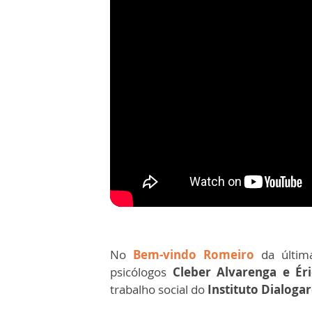
No
Bem-vindo Romeiro
da última
psicólogos
Cleber Alvarenga e Ér
trabalho social do
Instituto Dialoga