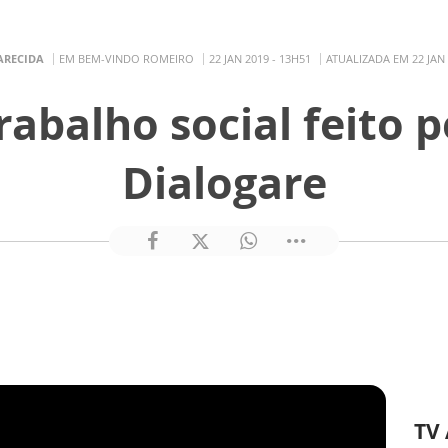
ARECIDA
EM BEM-VINDO ROMEIRO
22 JAN 2019 - 13H51
ATUALIZADA EM 22 JAN 
abalho social feito p
Dialogare
TV