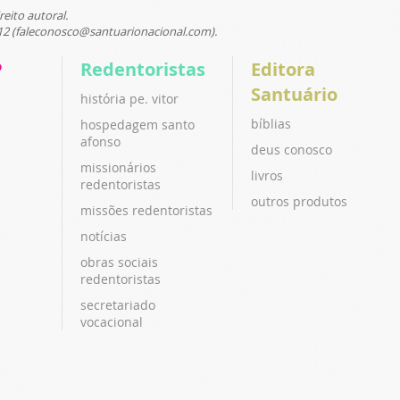
reito autoral.
12 (faleconosco@santuarionacional.com).
P
Redentoristas
Editora
Santuário
história pe. vitor
bíblias
hospedagem santo
afonso
deus conosco
missionários
livros
redentoristas
outros produtos
missões redentoristas
notícias
obras sociais
redentoristas
secretariado
vocacional