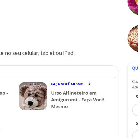
 no seu celular, tablet ou iPad.
QU
Cad
FAÇA VOCÊ MESMO
Ap
xo -
Urso Alfineteiro em
Amigurumi - Faça Você
Mesmo
S
s