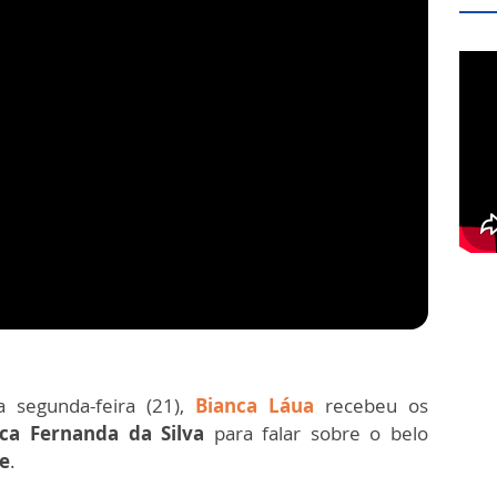
 segunda-feira (21),
Bianca Láua
recebeu os
ica Fernanda da Silva
para falar sobre o belo
re
.