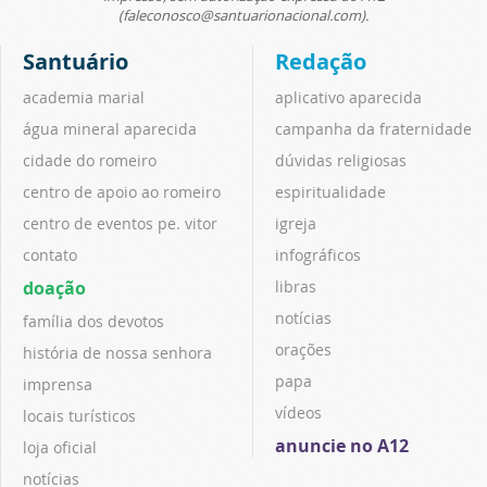
(faleconosco@santuarionacional.com).
Santuário
Redação
academia marial
aplicativo aparecida
água mineral aparecida
campanha da fraternidade
cidade do romeiro
dúvidas religiosas
centro de apoio ao romeiro
espiritualidade
centro de eventos pe. vitor
igreja
contato
infográficos
doação
libras
notícias
família dos devotos
orações
história de nossa senhora
papa
imprensa
vídeos
locais turísticos
anuncie no A12
loja oficial
notícias