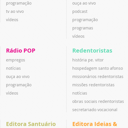
programação
ouça ao vivo
tv ao vivo
podcast
vídeos
programação
programas
vídeos
Rádio POP
Redentoristas
empregos
história pe. vitor
notícias
hospedagem santo afonso
ouça ao vivo
missionários redentoristas
programação
missões redentoristas
vídeos
notícias
obras sociais redentoristas
secretariado vocacional
Editora Santuário
Editora Ideias &