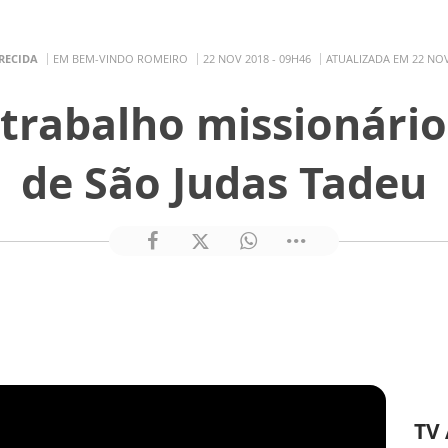
RECIDA
EM BEM-VINDO ROMEIRO
22 NOV 2018 - 09H46
ATUALIZADA EM 22 NOV
 trabalho missionário
de São Judas Tadeu
TV