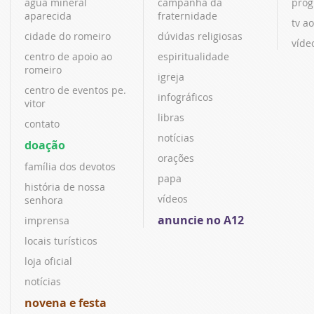
água mineral
campanha da
prog
aparecida
fraternidade
tv ao
cidade do romeiro
dúvidas religiosas
víde
centro de apoio ao
espiritualidade
romeiro
igreja
centro de eventos pe.
infográficos
vitor
libras
contato
notícias
doação
orações
família dos devotos
papa
história de nossa
vídeos
senhora
anuncie no A12
imprensa
locais turísticos
loja oficial
notícias
novena e festa