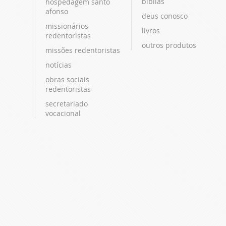
bíblias
hospedagem santo
afonso
deus conosco
missionários
livros
redentoristas
outros produtos
missões redentoristas
notícias
obras sociais
redentoristas
secretariado
vocacional