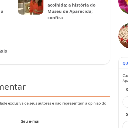
acolhida: a história do
 a
Museu de Aparecida;
confira
xis
QU
Cad
Ap
omentar
dade exclusiva de seus autores e não representam a opinião do
S
Seu e-mail