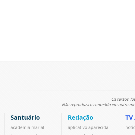
Os textos, fo
Não reproduza o conteúdo em outro meio
Santuário
Redação
TV
academia marial
aplicativo aparecida
notí