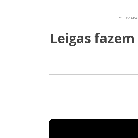
POR
TV APA
Leigas fazem