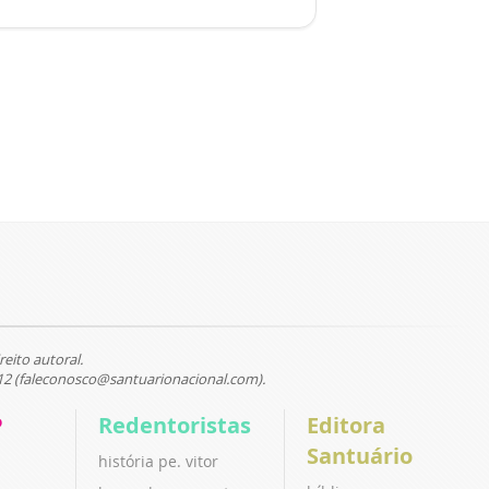
reito autoral.
12 (faleconosco@santuarionacional.com).
P
Redentoristas
Editora
Santuário
história pe. vitor