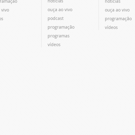
notícias
ramação
notícias
ouça ao vivo
 vivo
ouça ao vivo
podcast
os
programação
programação
vídeos
programas
vídeos