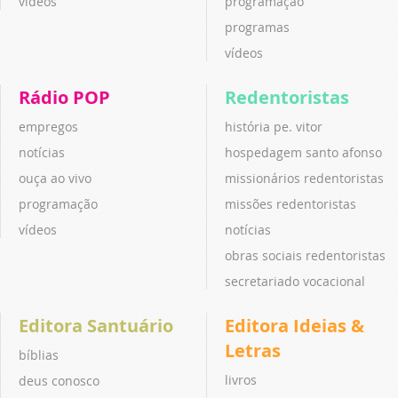
vídeos
programação
programas
vídeos
Rádio POP
Redentoristas
empregos
história pe. vitor
notícias
hospedagem santo afonso
ouça ao vivo
missionários redentoristas
programação
missões redentoristas
vídeos
notícias
obras sociais redentoristas
secretariado vocacional
Editora Santuário
Editora Ideias &
Letras
bíblias
livros
deus conosco