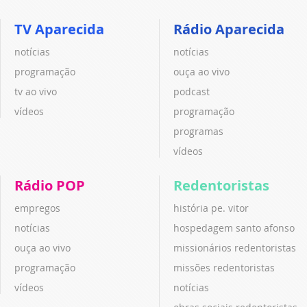
TV Aparecida
Rádio Aparecida
notícias
notícias
programação
ouça ao vivo
tv ao vivo
podcast
vídeos
programação
programas
vídeos
Rádio POP
Redentoristas
empregos
história pe. vitor
notícias
hospedagem santo afonso
ouça ao vivo
missionários redentoristas
programação
missões redentoristas
vídeos
notícias