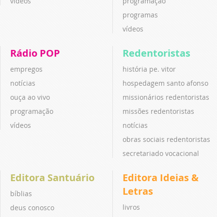
vídeos
programação
programas
vídeos
Rádio POP
Redentoristas
empregos
história pe. vitor
notícias
hospedagem santo afonso
ouça ao vivo
missionários redentoristas
programação
missões redentoristas
vídeos
notícias
obras sociais redentoristas
secretariado vocacional
Editora Santuário
Editora Ideias &
Letras
bíblias
livros
deus conosco