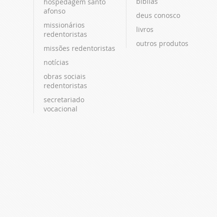
bíblias
hospedagem santo
afonso
deus conosco
missionários
livros
redentoristas
outros produtos
missões redentoristas
notícias
obras sociais
redentoristas
secretariado
vocacional