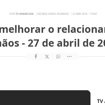
POR
TV APARECIDA
EM BEM-VINDO ROMEIRO
27 ABR 2018 - 11H47
melhorar o relacion
ãos - 27 de abril de 
TV