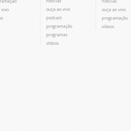
notícias
ramação
notícias
ouça ao vivo
 vivo
ouça ao vivo
podcast
os
programação
programação
vídeos
programas
vídeos