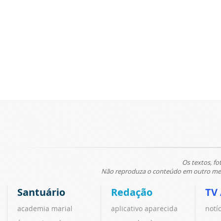
Os textos, fo
Não reproduza o conteúdo em outro meio
Santuário
Redação
TV
academia marial
aplicativo aparecida
notí