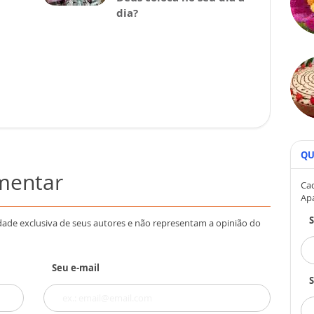
dia?
QU
omentar
Cad
Ap
dade exclusiva de seus autores e não representam a opinião do
Seu e-mail
S