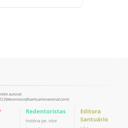
reito autoral.
12 (faleconosco@santuarionacional.com).
P
Redentoristas
Editora
Santuário
história pe. vitor