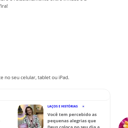
ira!
 no seu celular, tablet ou iPad.
LAÇOS E HISTÓRIAS
Você tem percebido as
ê
pequenas alegrias que
Deus coloca no seu dia a