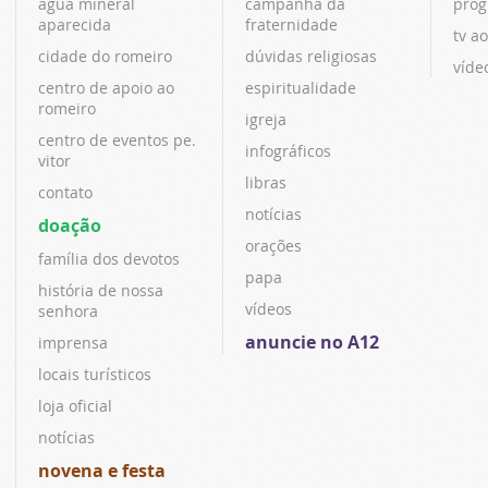
água mineral
campanha da
prog
aparecida
fraternidade
tv ao
cidade do romeiro
dúvidas religiosas
víde
centro de apoio ao
espiritualidade
romeiro
igreja
centro de eventos pe.
infográficos
vitor
libras
contato
notícias
doação
orações
família dos devotos
papa
história de nossa
vídeos
senhora
anuncie no A12
imprensa
locais turísticos
loja oficial
notícias
novena e festa