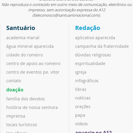
Não reproduza o conteúdo em outro meio de comunicação, eletrônico ou
impresso, sem autorização expressa do A12
(faleconosco@santuarionacional.com).
Santuário
Redação
academia marial
aplicativo aparecida
água mineral aparecida
campanha da fraternidade
cidade do romeiro
dúvidas religiosas
centro de apoio ao romeiro
espiritualidade
centro de eventos pe. vitor
igreja
contato
infográficos
doação
libras
notícias
família dos devotos
orações
história de nossa senhora
papa
imprensa
vídeos
locais turísticos
anuncie no A12