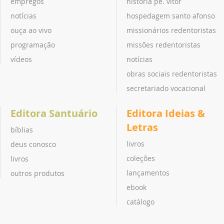
empregos
história pe. vitor
notícias
hospedagem santo afonso
ouça ao vivo
missionários redentoristas
programação
missões redentoristas
vídeos
notícias
obras sociais redentoristas
secretariado vocacional
Editora Santuário
Editora Ideias &
Letras
bíblias
livros
deus conosco
coleções
livros
lançamentos
outros produtos
ebook
catálogo