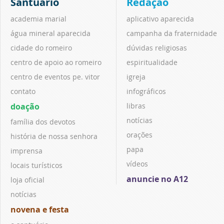
Santuário
Redação
academia marial
aplicativo aparecida
água mineral aparecida
campanha da fraternidade
cidade do romeiro
dúvidas religiosas
centro de apoio ao romeiro
espiritualidade
centro de eventos pe. vitor
igreja
contato
infográficos
doação
libras
notícias
família dos devotos
orações
história de nossa senhora
papa
imprensa
vídeos
locais turísticos
anuncie no A12
loja oficial
notícias
novena e festa