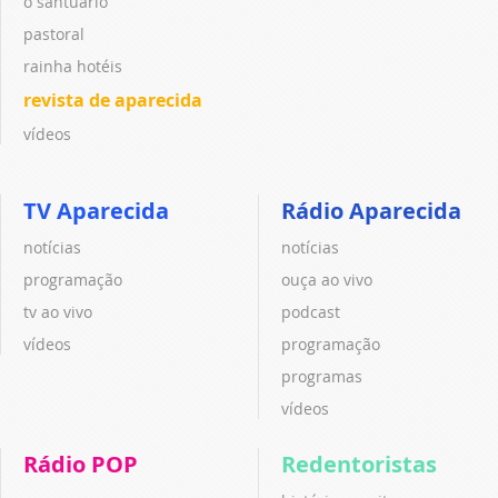
o santuário
pastoral
rainha hotéis
revista de aparecida
vídeos
TV Aparecida
Rádio Aparecida
notícias
notícias
programação
ouça ao vivo
tv ao vivo
podcast
vídeos
programação
programas
vídeos
Rádio POP
Redentoristas