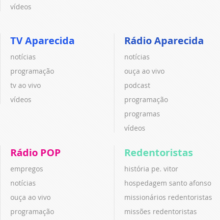
vídeos
TV Aparecida
Rádio Aparecida
notícias
notícias
programação
ouça ao vivo
tv ao vivo
podcast
vídeos
programação
programas
vídeos
Rádio POP
Redentoristas
empregos
história pe. vitor
notícias
hospedagem santo afonso
ouça ao vivo
missionários redentoristas
programação
missões redentoristas