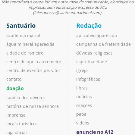
Não reproduza o conteúdo em outro meio de comunicação, eletrônico ou
impresso, sem autorização expressa do A12
(faleconosco@santuarionacional.com).
Santuário
Redação
academia marial
aplicativo aparecida
água mineral aparecida
campanha da fraternidade
cidade do romeiro
dúvidas religiosas
centro de apoio ao romeiro
espiritualidade
centro de eventos pe. vitor
igreja
contato
infográficos
doação
libras
notícias
família dos devotos
orações
história de nossa senhora
papa
imprensa
vídeos
locais turísticos
anuncie no A12
loja oficial