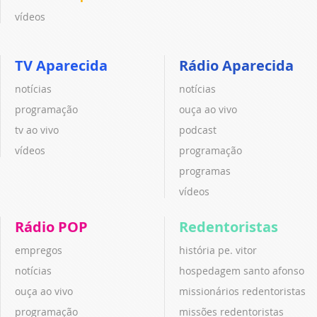
vídeos
TV Aparecida
Rádio Aparecida
notícias
notícias
programação
ouça ao vivo
tv ao vivo
podcast
vídeos
programação
programas
vídeos
Rádio POP
Redentoristas
empregos
história pe. vitor
notícias
hospedagem santo afonso
ouça ao vivo
missionários redentoristas
programação
missões redentoristas