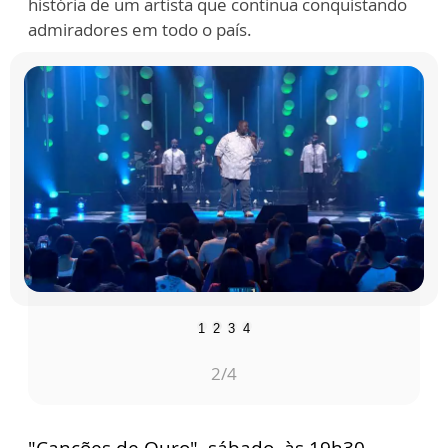
história de um artista que continua conquistando
admiradores em todo o país.
1
2
3
4
2
/4
"Canções de Ouro", sábado, às 19h30