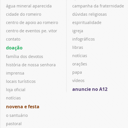
água mineral aparecida
campanha da fraternidade
cidade do romeiro
dúvidas religiosas
centro de apoio ao romeiro
espiritualidade
centro de eventos pe. vitor
igreja
contato
infográficos
doação
libras
notícias
família dos devotos
orações
história de nossa senhora
papa
imprensa
vídeos
locais turísticos
anuncie no A12
loja oficial
notícias
novena e festa
o santuário
pastoral