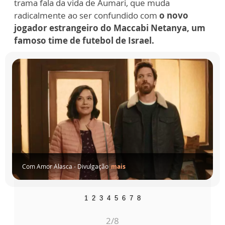
trama fala da vida de Aumari, que muda
radicalmente ao ser confundido com
o novo
jogador estrangeiro do Maccabi Netanya, um
famoso time de futebol de Israel.
O
Melhor
Torcedor
do
Mundo
-
Divulgação
mais
1
2
3
4
5
6
7
8
3
/8