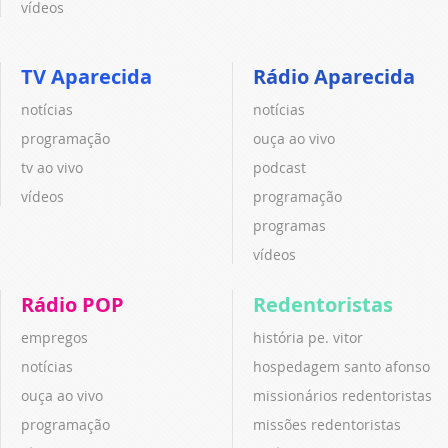
vídeos
TV Aparecida
Rádio Aparecida
notícias
notícias
programação
ouça ao vivo
tv ao vivo
podcast
vídeos
programação
programas
vídeos
Rádio POP
Redentoristas
empregos
história pe. vitor
notícias
hospedagem santo afonso
ouça ao vivo
missionários redentoristas
programação
missões redentoristas