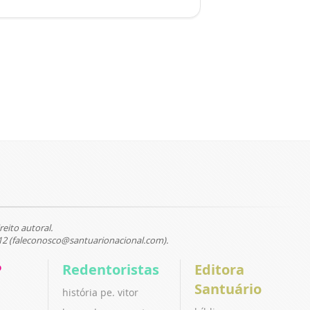
reito autoral.
12 (faleconosco@santuarionacional.com).
P
Redentoristas
Editora
Santuário
história pe. vitor