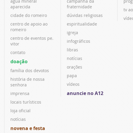
água mineral
campanha da
prog
aparecida
fraternidade
tv ao
cidade do romeiro
dúvidas religiosas
víde
centro de apoio ao
espiritualidade
romeiro
igreja
centro de eventos pe.
infográficos
vitor
libras
contato
notícias
doação
orações
família dos devotos
papa
história de nossa
vídeos
senhora
anuncie no A12
imprensa
locais turísticos
loja oficial
notícias
novena e festa