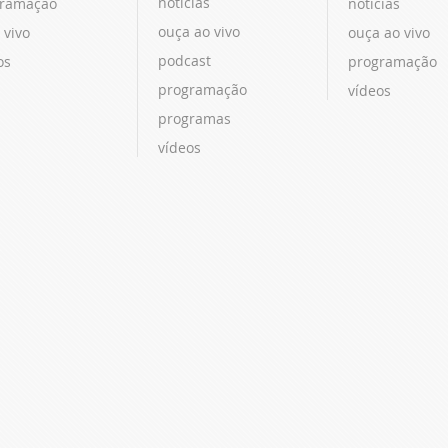
notícias
ramação
notícias
ouça ao vivo
 vivo
ouça ao vivo
podcast
os
programação
programação
vídeos
programas
vídeos