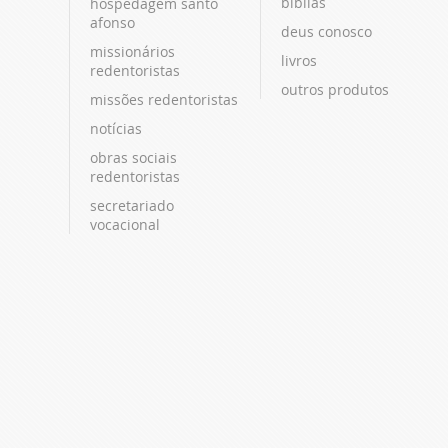
bíblias
hospedagem santo
afonso
deus conosco
missionários
livros
redentoristas
outros produtos
missões redentoristas
notícias
obras sociais
redentoristas
secretariado
vocacional