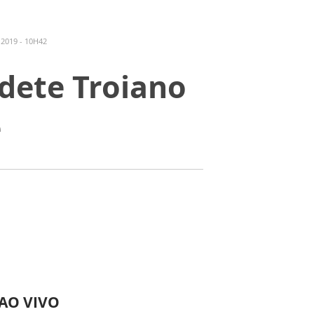
2019 - 10H42
dete Troiano
e
 AO VIVO