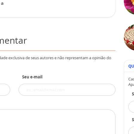
 a
omentar
dade exclusiva de seus autores e não representam a opinião do
QU
Seu e-mail
Cad
Ap
S