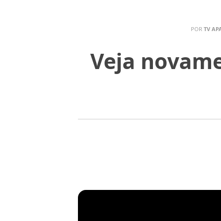
POR
TV AP
Veja novame