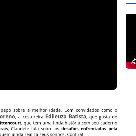
apo sobre a melhor idade. Com convidados como o
Moreno
Edileuza Batista
, a costureira
, que gosta de
Bittencourt
, que tem uma linda história com seu caderno
rais
, Claudete fala sobre os
desafios enfrentados pela
uem ainda realiza seus sonhos. Confira!