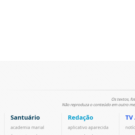
Os textos, fo
Não reproduza o conteúdo em outro meio
Santuário
Redação
TV
academia marial
aplicativo aparecida
notí