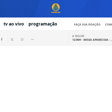
tv ao vivo
programação
FAÇA SUA DOAÇÃO
COMO
A SEGUIR
12:00H -
MISSA APARECIDA -..