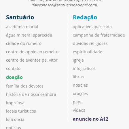
(faleconosco@santuarionacional.com).
Santuário
Redação
academia marial
aplicativo aparecida
água mineral aparecida
campanha da fraternidade
cidade do romeiro
dúvidas religiosas
centro de apoio ao romeiro
espiritualidade
centro de eventos pe. vitor
igreja
contato
infográficos
doação
libras
notícias
família dos devotos
orações
história de nossa senhora
papa
imprensa
vídeos
locais turísticos
anuncie no A12
loja oficial
notícias