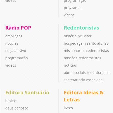
vídeos
programação
programas
vídeos
Rádio POP
Redentoristas
empregos
história pe. vitor
notícias
hospedagem santo afonso
ouça ao vivo
missionários redentoristas
programação
missões redentoristas
vídeos
notícias
obras sociais redentoristas
secretariado vocacional
Editora Santuário
Editora Ideias &
Letras
bíblias
livros
deus conosco