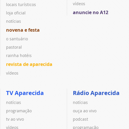
vídeos
locais turísticos
anuncie no A12
loja oficial
notícias
novena e festa
o santuário
pastoral
rainha hotéis
revista de aparecida
vídeos
TV Aparecida
Rádio Aparecida
notícias
notícias
programação
ouça ao vivo
tv ao vivo
podcast
vídeos
programação