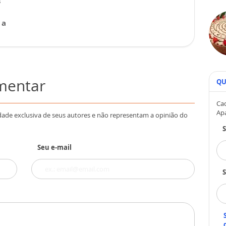
s
 a
omentar
QU
Cad
Ap
dade exclusiva de seus autores e não representam a opinião do
Seu e-mail
S