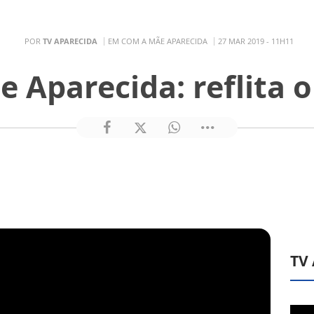
POR
TV APARECIDA
EM COM A MÃE APARECIDA
27 MAR 2019 - 11H11
 Aparecida: reflita 
TV