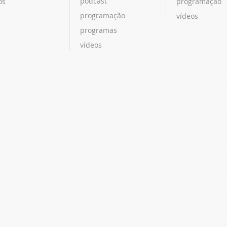
podcast
os
programação
programação
vídeos
programas
vídeos