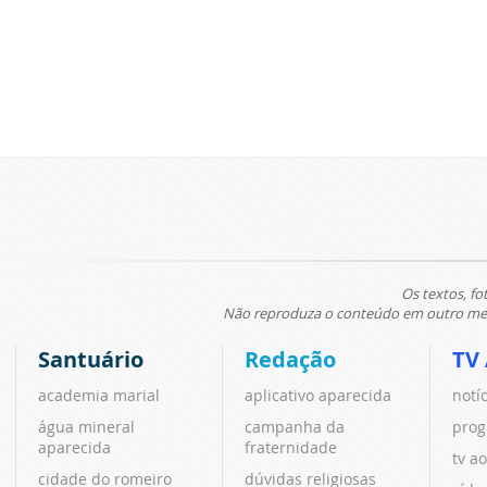
Os textos, fo
Não reproduza o conteúdo em outro meio
Santuário
Redação
TV
academia marial
aplicativo aparecida
notí
água mineral
campanha da
prog
aparecida
fraternidade
tv ao
cidade do romeiro
dúvidas religiosas