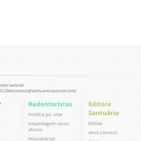
reito autoral.
12 (faleconosco@santuarionacional.com).
P
Redentoristas
Editora
Santuário
história pe. vitor
bíblias
hospedagem santo
afonso
deus conosco
missionários