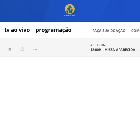
tv ao vivo
programação
FAÇA SUA DOAÇÃO
COMO
A SEGUIR
12:00H -
MISSA APARECIDA -..