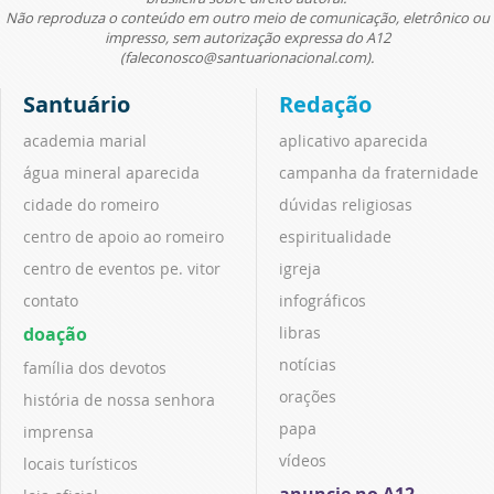
Não reproduza o conteúdo em outro meio de comunicação, eletrônico ou
impresso, sem autorização expressa do A12
(faleconosco@santuarionacional.com).
Santuário
Redação
academia marial
aplicativo aparecida
água mineral aparecida
campanha da fraternidade
cidade do romeiro
dúvidas religiosas
centro de apoio ao romeiro
espiritualidade
centro de eventos pe. vitor
igreja
contato
infográficos
doação
libras
notícias
família dos devotos
orações
história de nossa senhora
papa
imprensa
vídeos
locais turísticos
anuncie no A12