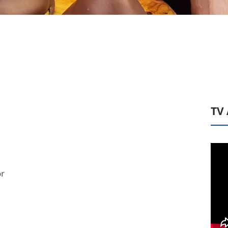
TV
or