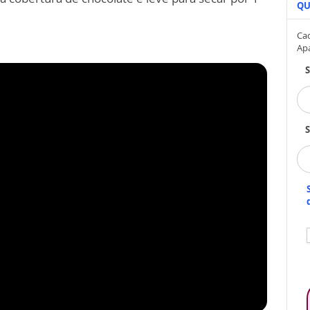
QU
Cad
Ap
S