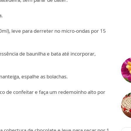
a.
50ml), leve para derreter no micro-ondas por 15
ssência de baunilha e bata até incorporar,
anteiga, espalhe as bolachas.
o de confeitar e faça um redemoinho alto por
 cobertura de chocolate e leve para secar por 1