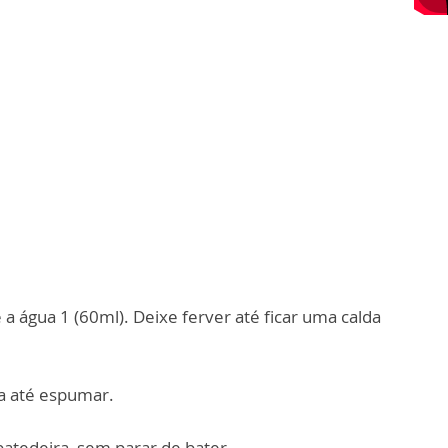
a água 1 (60ml). Deixe ferver até ficar uma calda
ta até espumar.
atedeira, sem parar de bater.