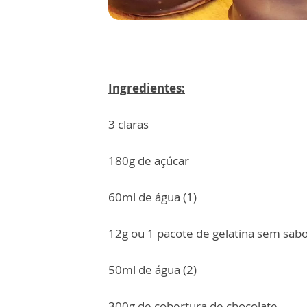
Ingredientes:
3 claras
180g de açúcar
60ml de água (1)
12g ou 1 pacote de gelatina sem sab
50ml de água (2)
300g de cobertura de chocolate