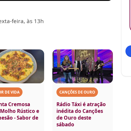
xta-feira, às 13h
R DE VIDA
CANÇÕES DE OURO
nta Cremosa
Rádio Táxi é atração
Molho Rústico e
inédita do Canções
esão - Sabor de
de Ouro deste
sábado