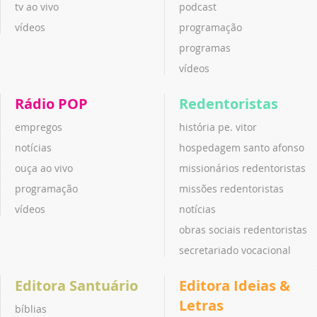
tv ao vivo
podcast
vídeos
programação
programas
vídeos
Rádio POP
Redentoristas
empregos
história pe. vitor
notícias
hospedagem santo afonso
ouça ao vivo
missionários redentoristas
programação
missões redentoristas
vídeos
notícias
obras sociais redentoristas
secretariado vocacional
Editora Santuário
Editora Ideias &
Letras
bíblias