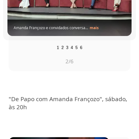
Amanda Françozo e convidados conversa...
mais
1
2
3
4
5
6
2
/6
"De Papo com Amanda Françozo", sábado,
às 20h