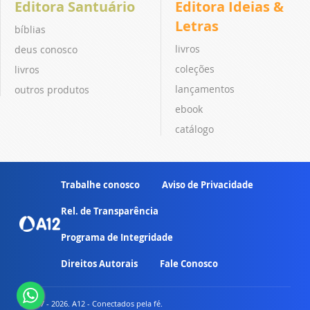
Editora Santuário
Editora Ideias &
Letras
bíblias
livros
deus conosco
coleções
livros
lançamentos
outros produtos
ebook
catálogo
Trabalhe conosco
Aviso de Privacidade
Rel. de Transparência
Programa de Integridade
Direitos Autorais
Fale Conosco
© 2007 - 2026. A12 - Conectados pela fé.