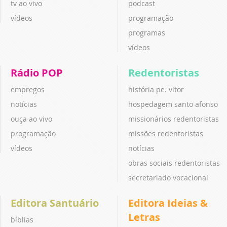
tv ao vivo
podcast
vídeos
programação
programas
vídeos
Rádio POP
Redentoristas
empregos
história pe. vitor
notícias
hospedagem santo afonso
ouça ao vivo
missionários redentoristas
programação
missões redentoristas
vídeos
notícias
obras sociais redentoristas
secretariado vocacional
Editora Santuário
Editora Ideias &
Letras
bíblias