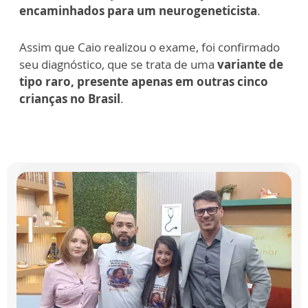
encaminhados para um neurogeneticista
.
Assim que Caio realizou o exame, foi confirmado
seu diagnóstico, que se trata de uma
variante de
tipo raro, presente apenas em outras cinco
crianças no Brasil
.
"Você
Bem
Melhor"
apresenta
mais
um
q...
mais