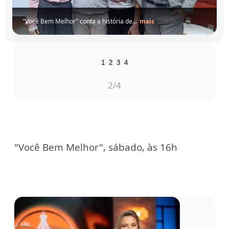
1
2
3
4
3
/4
"Você Bem Melhor", sábado, às 16h