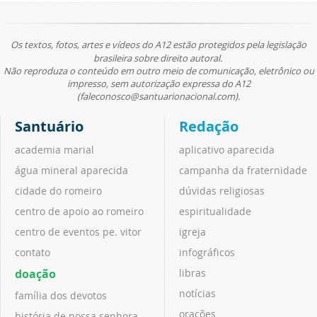
Os textos, fotos, artes e vídeos do A12 estão protegidos pela legislação
brasileira sobre direito autoral.
Não reproduza o conteúdo em outro meio de comunicação, eletrônico ou
impresso, sem autorização expressa do A12
(faleconosco@santuarionacional.com).
Santuário
Redação
academia marial
aplicativo aparecida
água mineral aparecida
campanha da fraternidade
cidade do romeiro
dúvidas religiosas
centro de apoio ao romeiro
espiritualidade
centro de eventos pe. vitor
igreja
contato
infográficos
doação
libras
notícias
família dos devotos
orações
história de nossa senhora