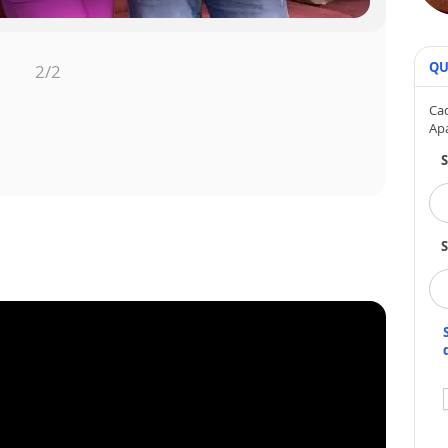
QU
1
/2
Cad
Ap
S