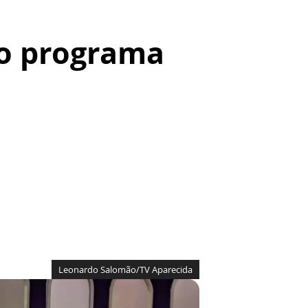
no programa
Leonardo Salomão/TV Aparecida