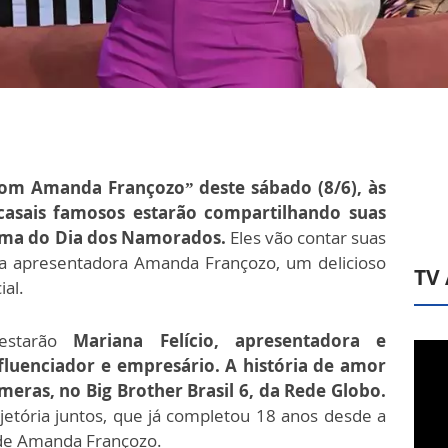
om Amanda Françozo” deste sábado (8/6), às
casais famosos estarão compartilhando suas
tema do Dia dos Namorados.
Eles vão contar suas
o a apresentadora Amanda Françozo, um delicioso
TV
al.
 estarão
Mariana Felício, apresentadora e
influenciador e empresário. A história de amor
eras, no Big Brother Brasil 6, da Rede Globo.
jetória juntos, que já completou 18 anos desde a
a de Amanda Françozo.