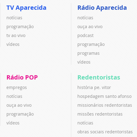
TV Aparecida
Rádio Aparecida
notícias
notícias
programação
ouça ao vivo
tv ao vivo
podcast
vídeos
programação
programas
vídeos
Rádio POP
Redentoristas
empregos
história pe. vitor
notícias
hospedagem santo afonso
ouça ao vivo
missionários redentoristas
programação
missões redentoristas
vídeos
notícias
obras sociais redentoristas