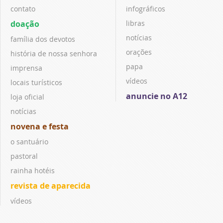
contato
infográficos
doação
libras
notícias
família dos devotos
orações
história de nossa senhora
papa
imprensa
vídeos
locais turísticos
anuncie no A12
loja oficial
notícias
novena e festa
o santuário
pastoral
rainha hotéis
revista de aparecida
vídeos