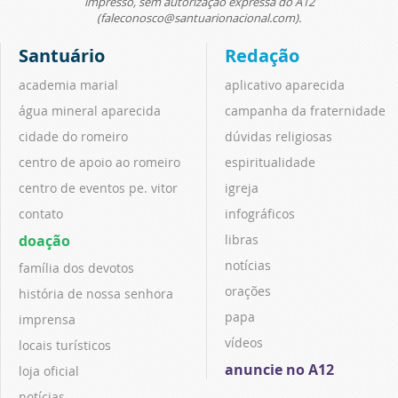
impresso, sem autorização expressa do A12
(faleconosco@santuarionacional.com).
Santuário
Redação
academia marial
aplicativo aparecida
água mineral aparecida
campanha da fraternidade
cidade do romeiro
dúvidas religiosas
centro de apoio ao romeiro
espiritualidade
centro de eventos pe. vitor
igreja
contato
infográficos
doação
libras
notícias
família dos devotos
orações
história de nossa senhora
papa
imprensa
vídeos
locais turísticos
anuncie no A12
loja oficial
notícias