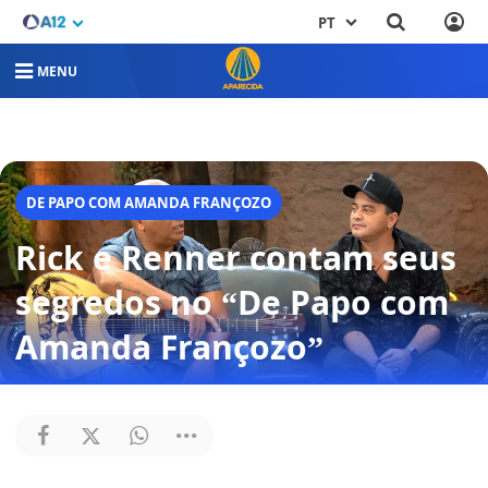
PT
MENU
DE PAPO COM AMANDA FRANÇOZO
Rick e Renner contam seus
segredos no “De Papo com
Amanda Françozo”