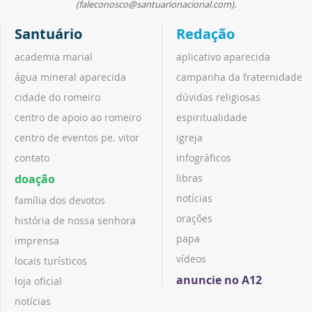
(faleconosco@santuarionacional.com).
Santuário
Redação
academia marial
aplicativo aparecida
água mineral aparecida
campanha da fraternidade
cidade do romeiro
dúvidas religiosas
centro de apoio ao romeiro
espiritualidade
centro de eventos pe. vitor
igreja
contato
infográficos
doação
libras
notícias
família dos devotos
orações
história de nossa senhora
papa
imprensa
vídeos
locais turísticos
anuncie no A12
loja oficial
notícias