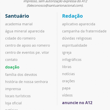
impresso, sem autorização expressa do A12
(faleconosco@santuarionacional.com).
Santuário
Redação
academia marial
aplicativo aparecida
água mineral aparecida
campanha da fraternidade
cidade do romeiro
dúvidas religiosas
centro de apoio ao romeiro
espiritualidade
centro de eventos pe. vitor
igreja
contato
infográficos
doação
libras
notícias
família dos devotos
orações
história de nossa senhora
papa
imprensa
vídeos
locais turísticos
anuncie no A12
loja oficial