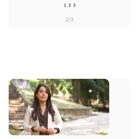
1
2
3
2
/3