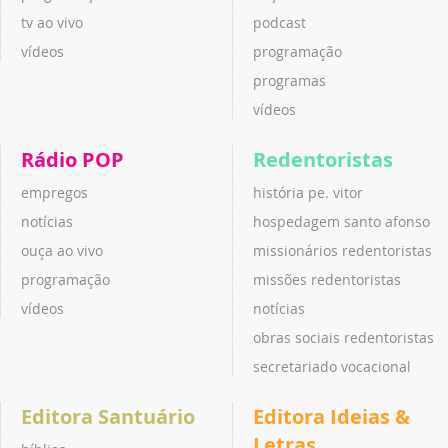
tv ao vivo
podcast
vídeos
programação
programas
vídeos
Rádio POP
Redentoristas
empregos
história pe. vitor
notícias
hospedagem santo afonso
ouça ao vivo
missionários redentoristas
programação
missões redentoristas
vídeos
notícias
obras sociais redentoristas
secretariado vocacional
Editora Santuário
Editora Ideias &
Letras