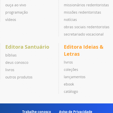
ouça ao vivo
missionários redentoristas
programação
missões redentoristas
vídeos
notícias
obras sociais redentoristas
secretariado vocacional
Editora Santuário
Editora Ideias &
Letras
bíblias
livros
deus conosco
coleções
livros
lançamentos
outros produtos
ebook
catálogo
Trabalhe conosco
Aviso de Privacidade