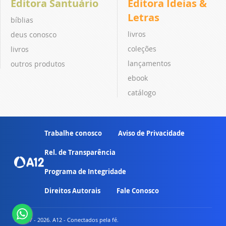
Editora Santuário
Editora Ideias &
Letras
bíblias
livros
deus conosco
coleções
livros
lançamentos
outros produtos
ebook
catálogo
Trabalhe conosco
Aviso de Privacidade
Rel. de Transparência
Programa de Integridade
Direitos Autorais
Fale Conosco
© 2007 - 2026. A12 - Conectados pela fé.