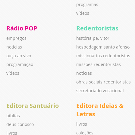
programas
vídeos
Rádio POP
Redentoristas
empregos
história pe. vitor
notícias
hospedagem santo afonso
ouça ao vivo
missionários redentoristas
programação
missões redentoristas
vídeos
notícias
obras sociais redentoristas
secretariado vocacional
Editora Santuário
Editora Ideias &
Letras
bíblias
livros
deus conosco
coleções
livros