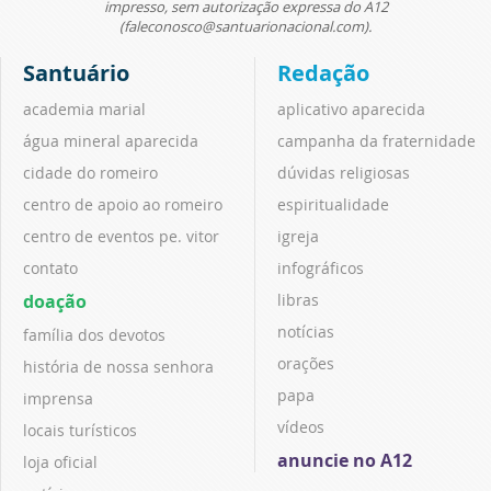
impresso, sem autorização expressa do A12
(faleconosco@santuarionacional.com).
Santuário
Redação
academia marial
aplicativo aparecida
água mineral aparecida
campanha da fraternidade
cidade do romeiro
dúvidas religiosas
centro de apoio ao romeiro
espiritualidade
centro de eventos pe. vitor
igreja
contato
infográficos
doação
libras
notícias
família dos devotos
orações
história de nossa senhora
papa
imprensa
vídeos
locais turísticos
anuncie no A12
loja oficial