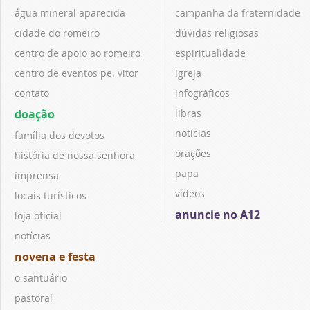
água mineral aparecida
campanha da fraternidade
cidade do romeiro
dúvidas religiosas
centro de apoio ao romeiro
espiritualidade
centro de eventos pe. vitor
igreja
contato
infográficos
doação
libras
notícias
família dos devotos
orações
história de nossa senhora
papa
imprensa
vídeos
locais turísticos
anuncie no A12
loja oficial
notícias
novena e festa
o santuário
pastoral