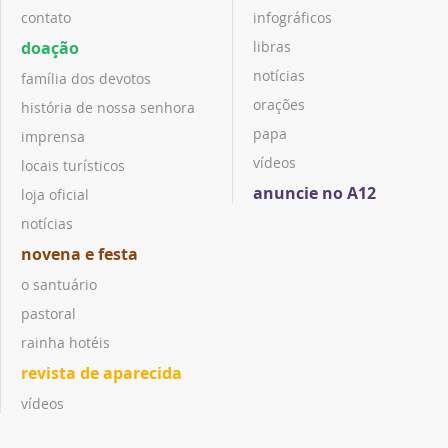
contato
infográficos
doação
libras
notícias
família dos devotos
orações
história de nossa senhora
papa
imprensa
vídeos
locais turísticos
anuncie no A12
loja oficial
notícias
novena e festa
o santuário
pastoral
rainha hotéis
revista de aparecida
vídeos