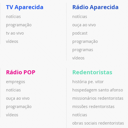
TV Aparecida
Rádio Aparecida
notícias
notícias
programação
ouça ao vivo
tv ao vivo
podcast
vídeos
programação
programas
vídeos
Rádio POP
Redentoristas
empregos
história pe. vitor
notícias
hospedagem santo afonso
ouça ao vivo
missionários redentoristas
programação
missões redentoristas
vídeos
notícias
obras sociais redentoristas