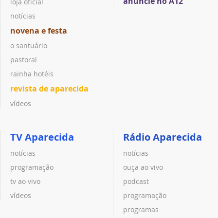
anuncie no A12
loja oficial
notícias
novena e festa
o santuário
pastoral
rainha hotéis
revista de aparecida
vídeos
TV Aparecida
Rádio Aparecida
notícias
notícias
programação
ouça ao vivo
tv ao vivo
podcast
vídeos
programação
programas