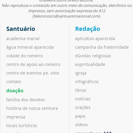
brasileira sobre direito autoral.
Não reproduza o conteúdo em outro meio de comunicação, eletrônico ou
impresso, sem autorização expressa do A12
(faleconosco@santuarionacional.com).
Santuário
Redação
academia marial
aplicativo aparecida
água mineral aparecida
campanha da fraternidade
cidade do romeiro
dúvidas religiosas
centro de apoio ao romeiro
espiritualidade
centro de eventos pe. vitor
igreja
contato
infográficos
doação
libras
notícias
família dos devotos
orações
história de nossa senhora
papa
imprensa
vídeos
locais turísticos