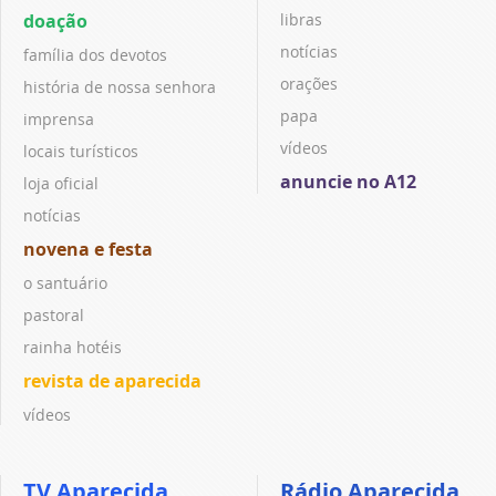
doação
libras
notícias
família dos devotos
orações
história de nossa senhora
papa
imprensa
vídeos
locais turísticos
anuncie no A12
loja oficial
notícias
novena e festa
o santuário
pastoral
rainha hotéis
revista de aparecida
vídeos
TV Aparecida
Rádio Aparecida