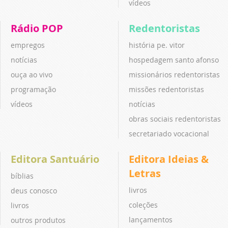
vídeos
Rádio POP
Redentoristas
empregos
história pe. vitor
notícias
hospedagem santo afonso
ouça ao vivo
missionários redentoristas
programação
missões redentoristas
vídeos
notícias
obras sociais redentoristas
secretariado vocacional
Editora Santuário
Editora Ideias &
Letras
bíblias
livros
deus conosco
coleções
livros
lançamentos
outros produtos