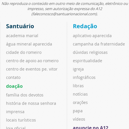
Não reproduza o conteúdo em outro meio de comunicação, eletrônico ou
impresso, sem autorização expressa do A12
(faleconosco@santuarionacional.com).
Santuário
Redação
academia marial
aplicativo aparecida
água mineral aparecida
campanha da fraternidade
cidade do romeiro
dúvidas religiosas
centro de apoio ao romeiro
espiritualidade
centro de eventos pe. vitor
igreja
contato
infográficos
doação
libras
notícias
família dos devotos
orações
história de nossa senhora
papa
imprensa
vídeos
locais turísticos
anuncie no A12
loja oficial