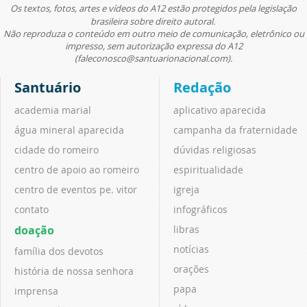
Os textos, fotos, artes e vídeos do A12 estão protegidos pela legislação
brasileira sobre direito autoral.
Não reproduza o conteúdo em outro meio de comunicação, eletrônico ou
impresso, sem autorização expressa do A12
(faleconosco@santuarionacional.com).
Santuário
Redação
academia marial
aplicativo aparecida
água mineral aparecida
campanha da fraternidade
cidade do romeiro
dúvidas religiosas
centro de apoio ao romeiro
espiritualidade
centro de eventos pe. vitor
igreja
contato
infográficos
doação
libras
notícias
família dos devotos
orações
história de nossa senhora
papa
imprensa