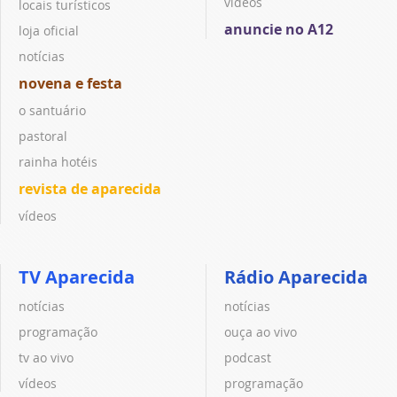
vídeos
locais turísticos
anuncie no A12
loja oficial
notícias
novena e festa
o santuário
pastoral
rainha hotéis
revista de aparecida
vídeos
TV Aparecida
Rádio Aparecida
notícias
notícias
programação
ouça ao vivo
tv ao vivo
podcast
vídeos
programação