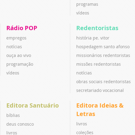
programas
vídeos
Rádio POP
Redentoristas
empregos
história pe. vitor
notícias
hospedagem santo afonso
ouça ao vivo
missionários redentoristas
programação
missões redentoristas
vídeos
notícias
obras sociais redentoristas
secretariado vocacional
Editora Santuário
Editora Ideias &
Letras
bíblias
livros
deus conosco
coleções
livros