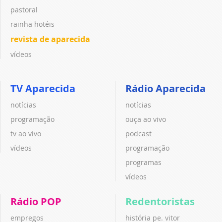
pastoral
rainha hotéis
revista de aparecida
vídeos
TV Aparecida
Rádio Aparecida
notícias
notícias
programação
ouça ao vivo
tv ao vivo
podcast
vídeos
programação
programas
vídeos
Rádio POP
Redentoristas
empregos
história pe. vitor