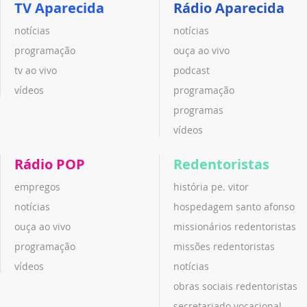
TV Aparecida
Rádio Aparecida
notícias
notícias
programação
ouça ao vivo
tv ao vivo
podcast
vídeos
programação
programas
vídeos
Rádio POP
Redentoristas
empregos
história pe. vitor
notícias
hospedagem santo afonso
ouça ao vivo
missionários redentoristas
programação
missões redentoristas
vídeos
notícias
obras sociais redentoristas
secretariado vocacional