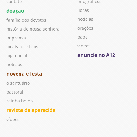
contato
infográficos
doação
libras
notícias
família dos devotos
orações
história de nossa senhora
papa
imprensa
vídeos
locais turísticos
anuncie no A12
loja oficial
notícias
novena e festa
o santuário
pastoral
rainha hotéis
revista de aparecida
vídeos