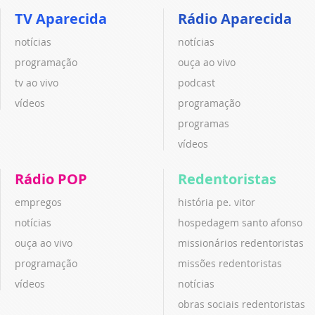
TV Aparecida
Rádio Aparecida
notícias
notícias
programação
ouça ao vivo
tv ao vivo
podcast
vídeos
programação
programas
vídeos
Rádio POP
Redentoristas
empregos
história pe. vitor
notícias
hospedagem santo afonso
ouça ao vivo
missionários redentoristas
programação
missões redentoristas
vídeos
notícias
obras sociais redentoristas