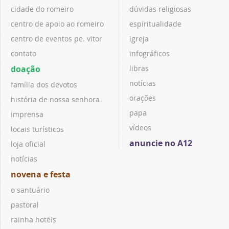
cidade do romeiro
dúvidas religiosas
centro de apoio ao romeiro
espiritualidade
centro de eventos pe. vitor
igreja
contato
infográficos
doação
libras
notícias
família dos devotos
orações
história de nossa senhora
papa
imprensa
vídeos
locais turísticos
anuncie no A12
loja oficial
notícias
novena e festa
o santuário
pastoral
rainha hotéis