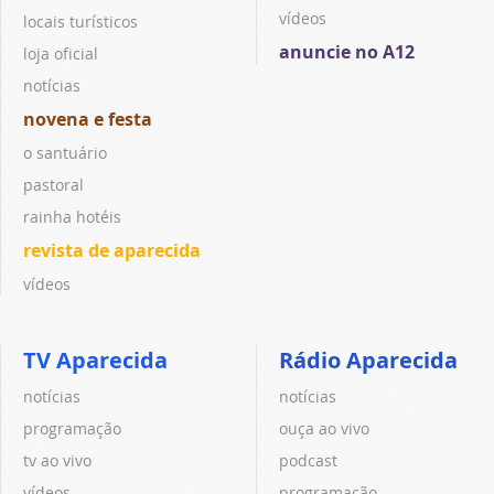
vídeos
locais turísticos
anuncie no A12
loja oficial
notícias
novena e festa
o santuário
pastoral
rainha hotéis
revista de aparecida
vídeos
TV Aparecida
Rádio Aparecida
notícias
notícias
programação
ouça ao vivo
tv ao vivo
podcast
vídeos
programação