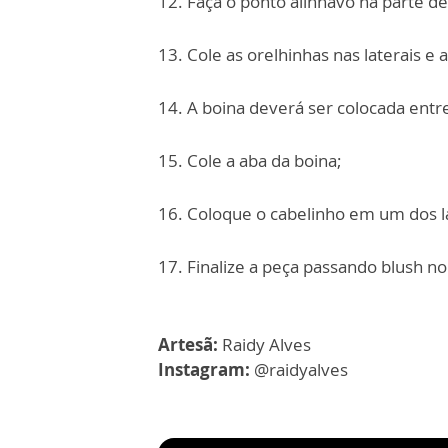
12. Faça o ponto alinhavo na parte de
13. Cole as orelhinhas nas laterais e 
14. A boina deverá ser colocada entre
15. Cole a aba da boina;
16. Coloque o cabelinho em um dos l
17. Finalize a peça passando blush no
Artesã:
Raidy Alves
Instagram:
@raidyalves