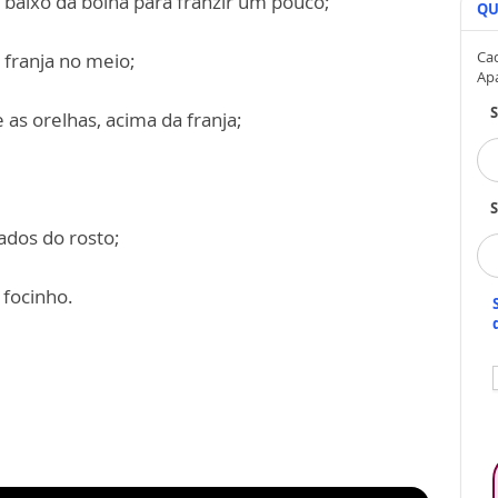
 baixo da boina para franzir um pouco;
QU
Cad
a franja no meio;
Ap
 as orelhas, acima da franja;
S
ados do rosto;
 focinho.