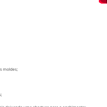
os moldes;
s;