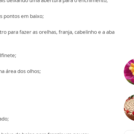
ais deixando uma abertura para o enchimento;
os pontos em baixo;
tro para fazer as orelhas, franja, cabelinho e a aba
lfinete;
na área dos olhos;
ado;